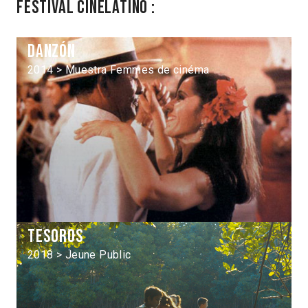
Festival Cinélatino :
Danzón
2014 > Muestra Femmes de cinéma
Tesoros
2018 > Jeune Public