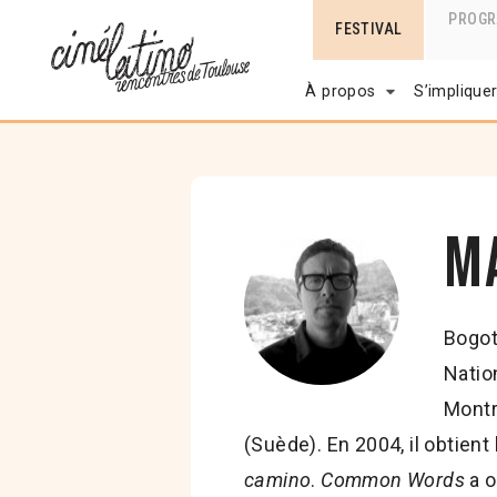
PROG
FESTIVAL
À propos
S’implique
M
Bogota
Natio
Montr
(Suède). En 2004, il obtien
camino
.
Common Words
a o