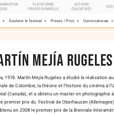
RAMMATION
PLATEFORME
ACTIONS
RES
2026
PROFESSIONNELLE
ÉDUCATIVES
r
Soutenir le festival
Presse / Pros
Convocatorias
artín Mejía Rugeles
, 1976. Martín Mejía Rugeles a étudié la réalisation aud
nale de Colombie, la théorie et l’histoire du cinéma à l
éal (Canada), et a obtenu un master en photographie 
t le premier prix du Festival de Oberhausen (Allemagn
btenu en 2008 le premier prix de la Biennale Interaméri