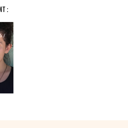
t :
6 /