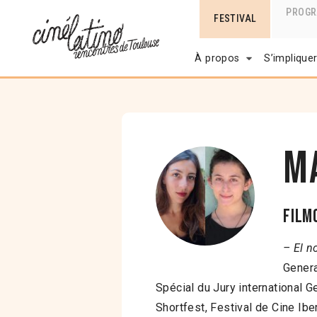
PROG
FESTIVAL
À propos
S’implique
M
Film
– El n
Genera
Spécial du Jury international 
Shortfest, Festival de Cine Ib