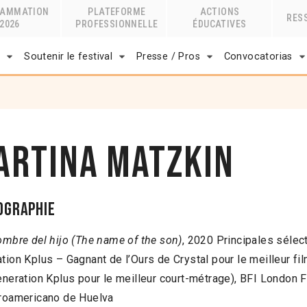
RAMMATION
PLATEFORME
ACTIONS
RES
2026
PROFESSIONNELLE
ÉDUCATIVES
r
Soutenir le festival
Presse / Pros
Convocatorias
artina Matzkin
ographie
ombre del hijo (The name of the son)
, 2020 Principales sélect
tion Kplus – Gagnant de l’Ours de Crystal pour le meilleur fi
Generation Kplus pour le meilleur court-métrage), BFI London 
eroamericano de Huelva