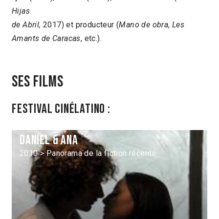
Hijas
de Abril,
2017) et producteur (
Mano de obra
,
Les
Amants de Caracas
, etc.).
Ses films
Festival Cinélatino :
Daniel & Ana
2010 > Panorama de la fiction récente