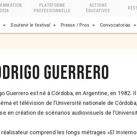
RAMMATION
PLATEFORME
ACTIONS
RES
2026
PROFESSIONNELLE
ÉDUCATIVES
r
Soutenir le festival
Presse / Pros
Convocatorias
odrigo Guerrero
go Guerrero est né à Córdoba, en Argentine, en 1982. Il 
néma et télévision de l’Université nationale de Córdoba,
ise en création de scénarios audiovisuels de l’Universit
 réalisateur comprend les longs métrages «El Invierno