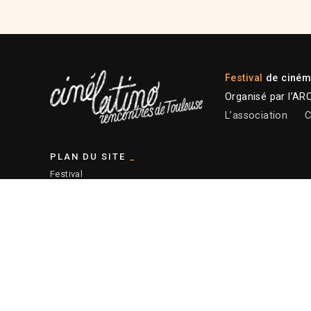
Festival
de cinéma
Organisé par l’AR
L’association
C
PLAN DU SITE
Festival
Programmation 2026
Plateforme professionnelle
Actions éducatives
Ressources
— Plan du site
© 2026 ARCALT – Crédits site :
Etienne Delcambre
– Affiche 