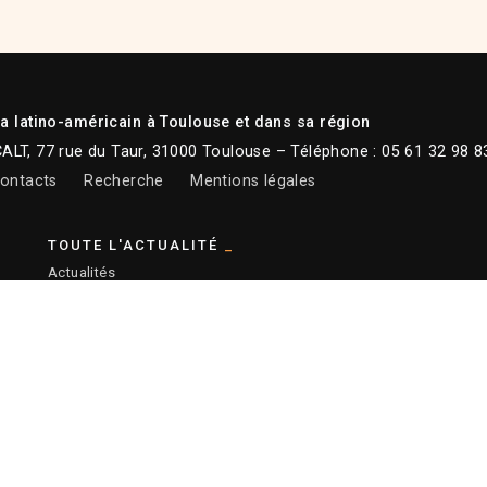
 latino-américain à Toulouse et dans sa région
CALT, 77 rue du Taur, 31000 Toulouse – Téléphone : 05 61 32 98 8
ontacts
Recherche
Mentions légales
TOUTE L'ACTUALITÉ
Actualités
Newsletter
Instagram
Facebook
Youtube
:
Ronald Curchod