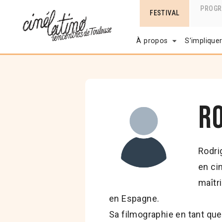
PROG
FESTIVAL
À propos
S’implique
R
Rodri
en ci
maîtr
en Espagne.
Sa filmographie en tant que