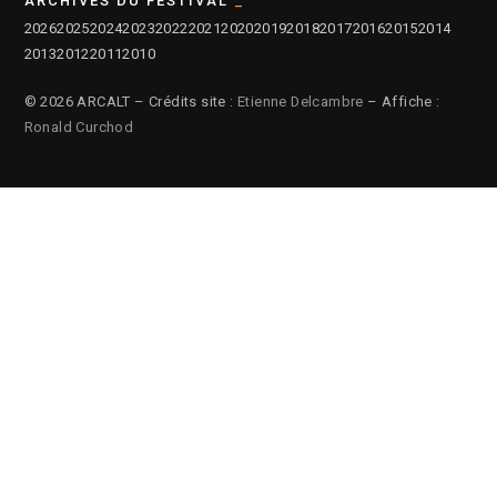
ARCHIVES DU FESTIVAL
2026
2025
2024
2023
2022
2021
2020
2019
2018
2017
2016
2015
2014
2013
2012
2011
2010
© 2026 ARCALT – Crédits site :
Etienne Delcambre
– Affiche :
Ronald Curchod