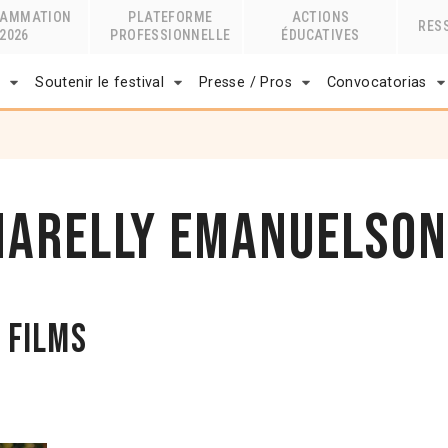
RAMMATION
PLATEFORME
ACTIONS
RES
2026
PROFESSIONNELLE
ÉDUCATIVES
r
Soutenir le festival
Presse / Pros
Convocatorias
harelly Emanuelson
 films