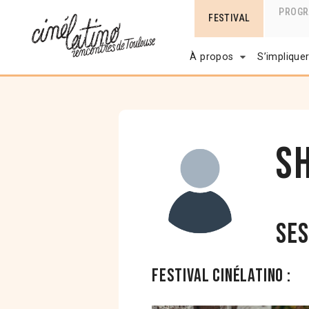
PROG
FESTIVAL
À propos
S’implique
S
Ses
Festival Cinélatino :