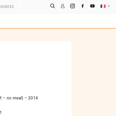
SOURCES
ft – no meal
) – 2014
1