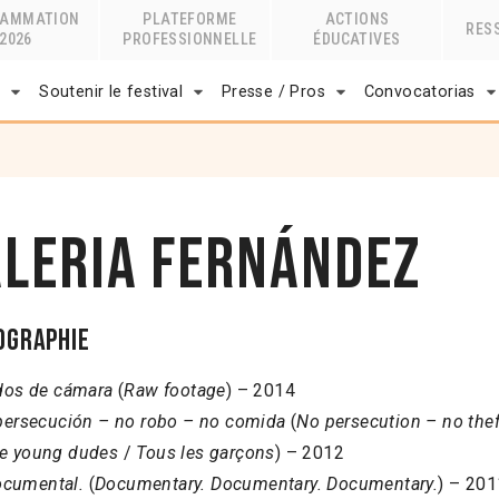
RAMMATION
PLATEFORME
ACTIONS
RES
2026
PROFESSIONNELLE
ÉDUCATIVES
r
Soutenir le festival
Presse / Pros
Convocatorias
aleria Fernández
ographie
dos de cámara
(
Raw footage
) – 2014
persecución – no robo – no comida
(
No persecution – no the
he young dudes
/
Tous les garçons
) – 2012
ocumental.
(
Documentary. Documentary. Documentary.
) – 201