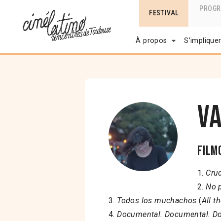
PROG
FESTIVAL
À propos
S’implique
V
Film
1.
Cru
2.
No 
3.
Todos los muchachos
(
All t
4.
Documental. Documental. D