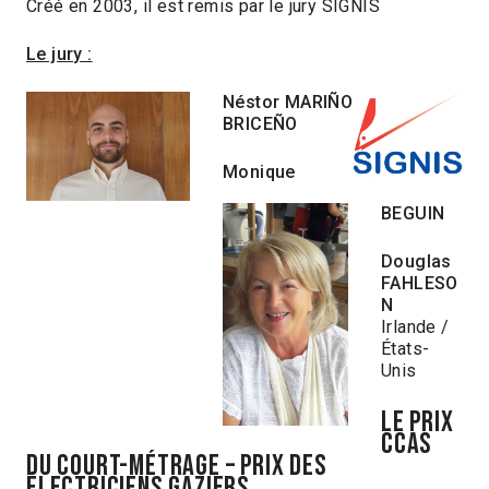
Créé en 2003, il est remis par le jury SIGNIS
Le jury :
Néstor MARIÑO
BRICEÑO
Monique
BEGUIN
Douglas
FAHLESO
N
Irlande /
États-
Unis
le prix
ccas
du court-métrage – PRIX DES
ÉLECTRICIENS GAZIERS