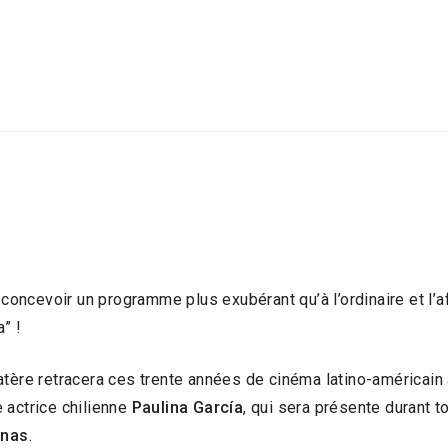
 concevoir un programme plus exubérant qu’à l’ordinaire et l’af
” !
atère retracera ces trente années de cinéma latino-américain 
 actrice chilienne
Paulina García
, qui sera présente durant t
enas
.