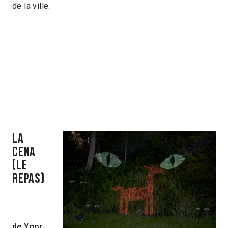
de la ville.
La
cena
(le
repas)
de Ygor