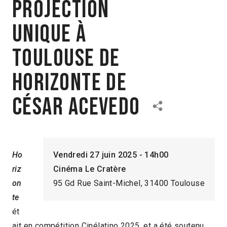
Projection
unique à
Toulouse de
Horizonte de
César Acevedo
Ho
Vendredi 27 juin 2025 - 14h00
riz
Cinéma Le Cratère
on
95 Gd Rue Saint-Michel, 31400 Toulouse
te
ét
ait en compétition Cinélatino 2025, et a été soutenu