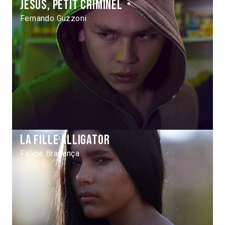
Jesús, petit criminel
Fernando Guzzoni
La Fille alligator
Felipe Bragança