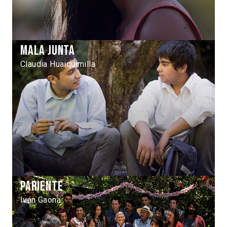
Mala junta
Claudia Huaiquimilla
Pariente
Iván Gaona