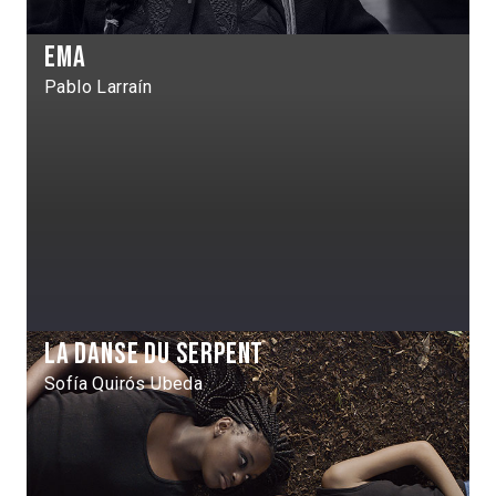
Ema
Pablo Larraín
La Danse du serpent
Sofía Quirós Ubeda