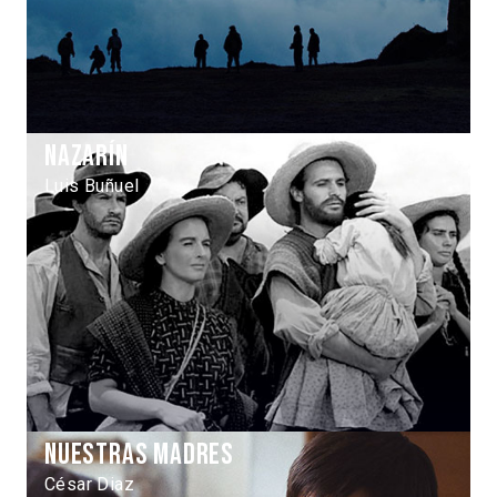
Nazarín
Luis Buñuel
Nuestras madres
César Diaz