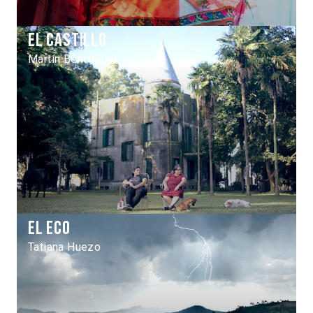
El castillo
Martín Benchimol
El eco
Tatiana Huezo