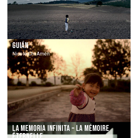
Guián
Nicole Chi Amén
La memoria Infinita – La mémoire
éternelle