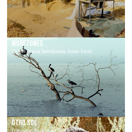
Moretones
Daniel Ulacia Balmaseda, Ginan Seidl
Otro sol
Francisco Rodríguez Teare