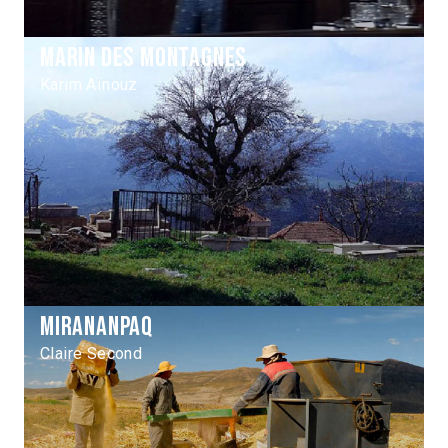
Marin des montagnes
Karim Aïnouz
Mirananpaq
Claire Second