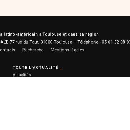
 latino-américain à Toulouse et dans sa région
CALT, 77 rue du Taur, 31000 Toulouse – Téléphone : 05 61 32 98 8
ontacts
Recherche
Mentions légales
TOUTE L'ACTUALITÉ
Actualités
Newsletter
Instagram
Facebook
Youtube
:
Ronald Curchod