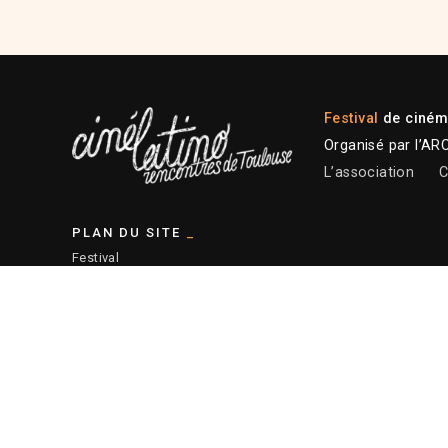
Festival
de cinéma
Organisé par l’AR
L’association
C
PLAN DU SITE
Festival
Programmation 2026
Plateforme professionnelle
Actions éducatives
Ressources
— Plan du site
© 2026 ARCALT – Crédits site :
Etienne Delcambre
– Affiche 