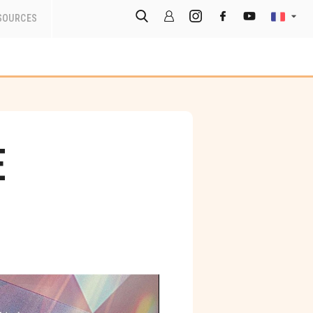
SOURCES
e