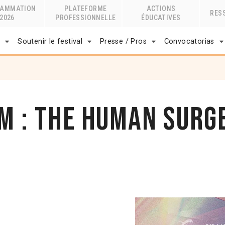
RAMMATION
PLATEFORME
ACTIONS
RES
2026
PROFESSIONNELLE
ÉDUCATIVES
r
Soutenir le festival
Presse / Pros
Convocatorias
lm : The Human Surg