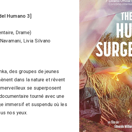
del Humano 3]
entaire, Drame)
Navamani, Livia Silvano
anka, des groupes de jeunes
mènent dans la nature et rêvent
le merveilleux se superposent
 documentaire tourné avec une
ge immersif et suspendu où les
us nos yeux.