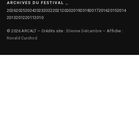
ARCHIVES DU FESTIVAL
2026
2025
2024
2023
2022
2021
2020
2019
2018
2017
2016
2015
2014
2013
2012
2011
2010
© 2026 ARCALT – Crédits site :
Etienne Delcambre
– Affiche :
Ronald Curchod