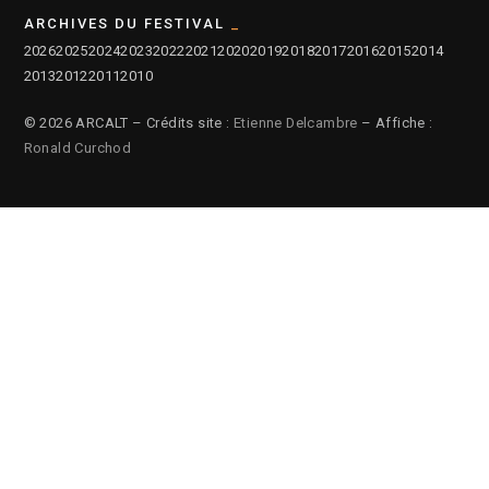
ARCHIVES DU FESTIVAL
2026
2025
2024
2023
2022
2021
2020
2019
2018
2017
2016
2015
2014
2013
2012
2011
2010
© 2026 ARCALT – Crédits site :
Etienne Delcambre
– Affiche :
Ronald Curchod