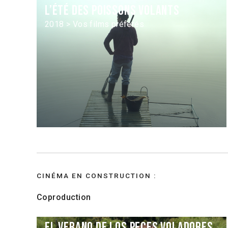
L’Été des poissons volants
2018 > Vos films préférés
CINÉMA EN CONSTRUCTION :
Coproduction
El verano de los peces voladores