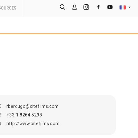
SOURCES
rberdugo@citefilms.com
+33 1 8264 5298
http://www.citefilms.com