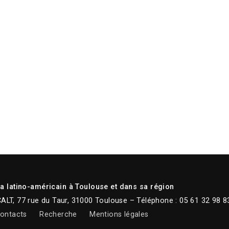
 latino-américain à Toulouse et dans sa région
CALT, 77 rue du Taur, 31000 Toulouse – Téléphone : 05 61 32 98 8
ontacts
Recherche
Mentions légales