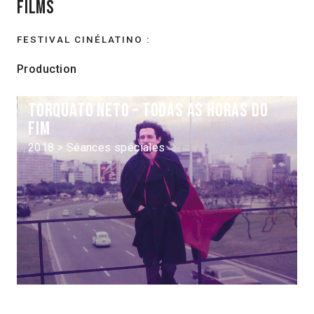
Films
FESTIVAL CINÉLATINO :
Production
Torquato Neto – Todas as horas do
fim
2018 > Séances spéciales