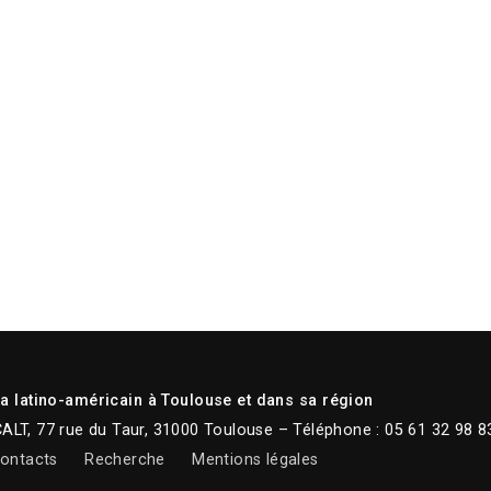
 latino-américain à Toulouse et dans sa région
CALT, 77 rue du Taur, 31000 Toulouse – Téléphone : 05 61 32 98 8
ontacts
Recherche
Mentions légales