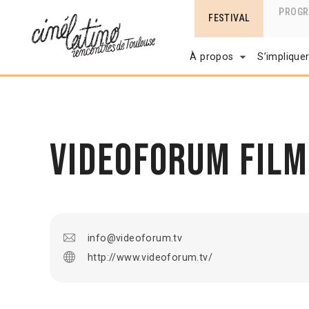
PROG
FESTIVAL
À propos
S’implique
VideoForum Film
info@videoforum.tv
http://www.videoforum.tv/