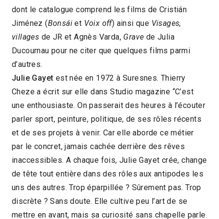
dont le catalogue comprend les films de Cristián
Jiménez (
Bonsái
et
Voix off
) ainsi que
Visages,
villages
de JR et Agnès Varda,
Grave
de Julia
Ducournau pour ne citer que quelques films parmi
d’autres.
Julie Gayet
est née en 1972 à Suresnes. Thierry
Cheze a écrit sur elle dans Studio magazine “C’est
une enthousiaste. On passerait des heures à l’écouter
parler sport, peinture, politique, de ses rôles récents
et de ses projets à venir. Car elle aborde ce métier
par le concret, jamais cachée derrière des rêves
inaccessibles. A chaque fois, Julie Gayet crée, change
de tête tout entière dans des rôles aux antipodes les
uns des autres. Trop éparpillée ? Sûrement pas. Trop
discrète ? Sans doute. Elle cultive peu l’art de se
mettre en avant, mais sa curiosité sans chapelle parle