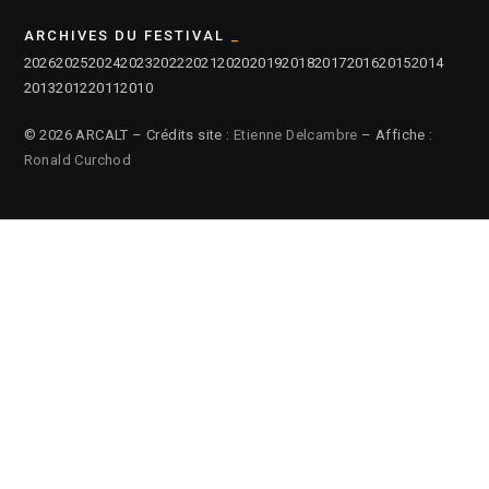
ARCHIVES DU FESTIVAL
2026
2025
2024
2023
2022
2021
2020
2019
2018
2017
2016
2015
2014
2013
2012
2011
2010
© 2026 ARCALT – Crédits site :
Etienne Delcambre
– Affiche :
Ronald Curchod