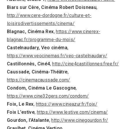
Biars sur Cère, Cinéma Robert Doisneau
,
http://www.cere-dordogne.fr/culture-et-
loisirsdivertissements/cinema/
Blagnac, Cinéma Rex
,
https://www.cinerex-
blagnac.fr/programme-du-mois/
Castelnaudary, Veo cinéma
,
https://www.veocinemas.fr/veo-castelnaudary/
Castillonnès, Ciné4
,
http://cine4castillonnes.free.fr/
Caussade, Cinéma-Théâtre
,
https://cinemacaussade.com/
Condom, Cinéma Le Gascogne
,
https://www.cine32gers.com/condom/
Foix, Le Rex
,
https://www.cineazur.fr/foix/
Foix L’estive
,
https://www.lestive.com/cinema/
Gourdon, l’Atalante
,
http://www.cinegourdon.fr/
Graulhet, Cinéma Vertigo
,