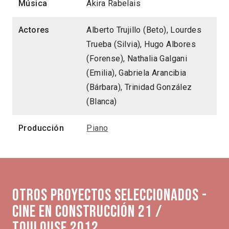
Música
Akira Rabelais
Actores
Alberto Trujillo (Beto), Lourdes
Trueba (Silvia), Hugo Albores
(Forense), Nathalia Galgani
(Emilia), Gabriela Arancibia
(Bárbara), Trinidad González
(Blanca)
Producción
Piano
Otros proyectos seleccionados -
Cine en Construcción 21 /
Toulouse 2012