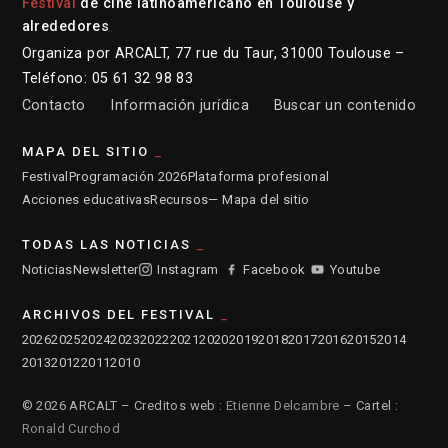
Festival
de cine latinoamericano en Toulouse y
alrededores
Organiza por ARCALT, 77 rue du Taur, 31000 Toulouse –
Teléfono: 05 61 32 98 83
Contacto
Información jurídica
Buscar un contenido
MAPA DEL SITIO
Festival
Programación 2026
Plataforma profesional
Acciones educativas
Recursos
— Mapa del sitio
TODAS LAS NOTICIAS
Noticias
Newsletter
Instagram
Facebook
Youtube
ARCHIVOS DEL FESTIVAL
2026
2025
2024
2023
2022
2021
2020
2019
2018
2017
2016
2015
2014
2013
2012
2011
2010
© 2026 ARCALT – Creditos web :
Etienne Delcambre
– Cartel :
Ronald Curchod