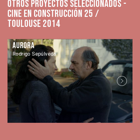
Otros proyectos seleccionados -
Cine en Construcción 25 /
Toulouse 2014
Aurora
Rodrigo Sepúlveda
Next