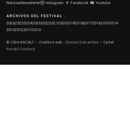
Noticias
Newsletter
Instagram
Facebook
Youtube
ARCHIVOS DEL FESTIVAL
2026
2025
2024
2023
2022
2021
2020
2019
2018
2017
2016
2015
2014
2013
2012
2011
2010
© 2026 ARCALT – Creditos web :
Etienne Delcambre
– Cartel :
Ronald Curchod