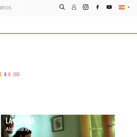
URSOS
La espera
Aldo Garay