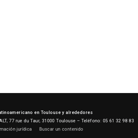
atinoamericano en Toulouse y alrededores
LT, 77 rue du Taur, 31000 Toulouse – Teléfono: 05 61 32 98 83
mación jurídica
Buscar un contenido