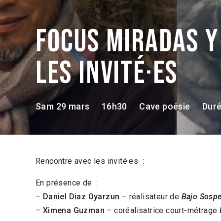
Focus Miradas y
les invité·es
Sam 29 mars
16h30
Cave poésie
Duré
Rencontre avec les invité·es :
En présence de :
–
Daniel Diaz Oyarzun
– réalisateur de
Bajo Sosp
–
Ximena Guzman
– coréalisatrice court-métrage