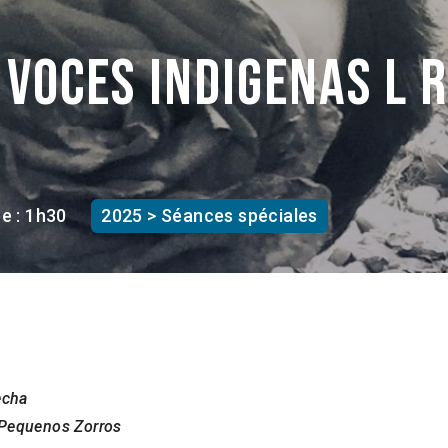
 voces indigenas l 
e : 1h30
2025 > Séances spéciales
echa
Pequenos Zorros