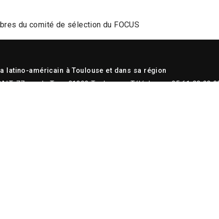
bres du comité de sélection du FOCUS
 latino-américain à Toulouse et dans sa région
CALT, 77 rue du Taur, 31000 Toulouse – Téléphone : 05 61 32 98 8
ontacts
Recherche
Mentions légales
TOUTE L'ACTUALITÉ
Actualités
Newsletter
Instagram
Facebook
Youtube