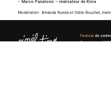
–
Marco Panatonic – réalisateur de
Kinra
Modération : Amanda Rueda et Odile Bouchet, mem
Festival
de cinéma
Organisé par l’AR
L’association
C
PLAN DU SITE
Festival
Programmation 2026
Plateforme professionnelle
Actions éducatives
Ressources
— Plan du site