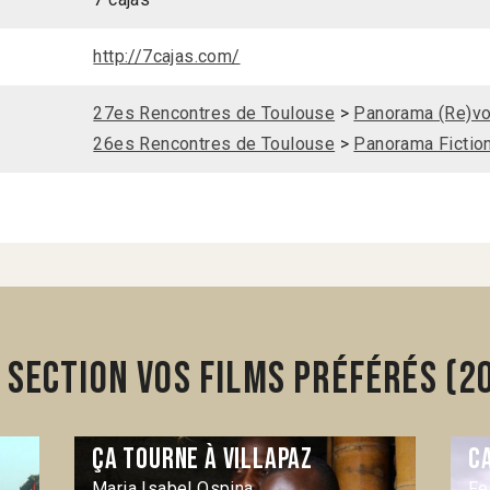
http://7cajas.com/
27es Rencontres de Toulouse
>
Panorama (Re)vo
26es Rencontres de Toulouse
>
Panorama Fictio
section Vos films préférés (2
Ça tourne à Villapaz
C
Maria Isabel Ospina
Fe