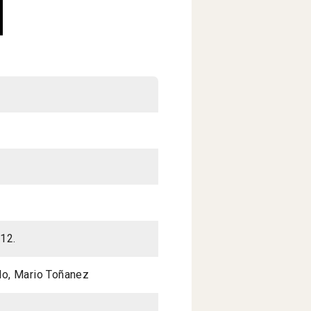
012.
llo, Mario Toñanez