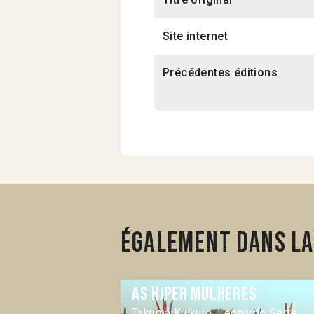
Site internet
Précédentes éditions
Également dans la 
As hiper mulheres
Takumã Kuikuro, Leonardo Sette,