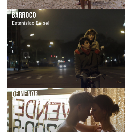
Barroco
Estanislao Buisel
De menor
Caru Alves de Souza