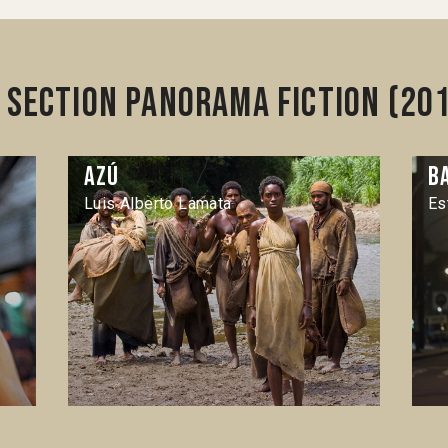
 section Panorama Fiction (20
Azú
B
Luis Alberto Lamata
Es