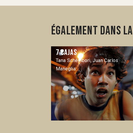
Également dans la
7 cajas
Tana Schémbori, Juan Carlos
Maneglia