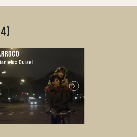
14)
arroco
De menor
tanislao Buisel
Caru Alves de S
Next