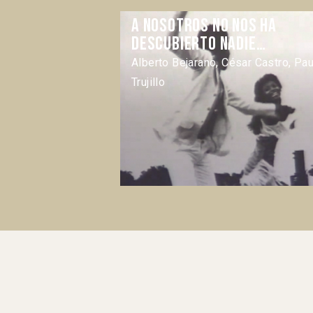
A nosotros no nos ha
descubierto nadie…
Alberto Bejarano, César Castro, Pau
Trujillo