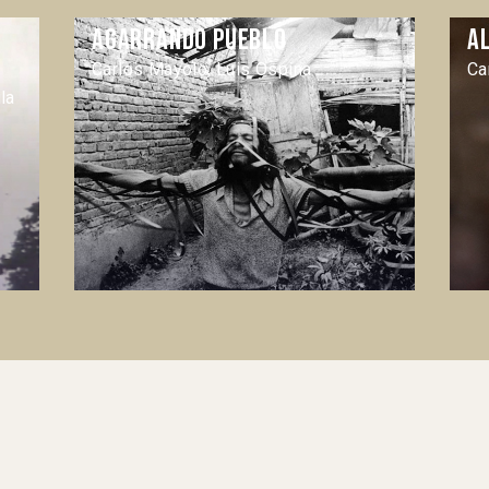
Agarrando pueblo
A
Carlos Mayolo, Luis Ospina
Ca
la