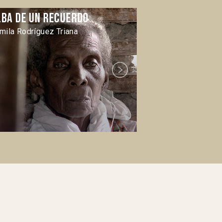
lba de un recuerdo
Alén
mila Rodríguez Triana
Natalia Imery Al
Next