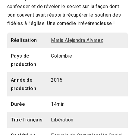
confesser et de révéler le secret sur la façon dont
14min
son couvent avait réussi à récupérer le soutien des
2017 > Focus: Caliwood, hier, aujourd'hui,
fidèles à l’église. Une comédie irrévérencieuse !
demain
Réalisation
Maria Alejandra Alvarez
2017 > Séances spéciales
Pays de
Colombie
production
Année de
2015
production
Durée
14min
Titre français
Libération