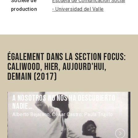
Société de
Escuela de Comunicación Social
production
- Universidad del Valle
Également dans la section Focus:
Caliwood, hier, aujourd'hui,
demain (2017)
A nosotros no nos ha descubierto
nadie…
Alberto Bejarano, César Castro, Paula Trujillo
Next