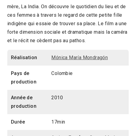
mère, La India. On découvre le quotidien du lieu et de
17min
ces femmes à travers le regard de cette petite fille
2017 > Focus: Caliwood, hier, aujourd'hui,
indigène qui essaie de trouver sa place. Le film a une
forte dimension sociale et dramatique mais la caméra
demain
et le récit ne cèdent pas au pathos.
2017 > Séances spéciales
Réalisation
Mónica María Mondragón
Pays de
Colombie
production
Année de
2010
production
Durée
17min