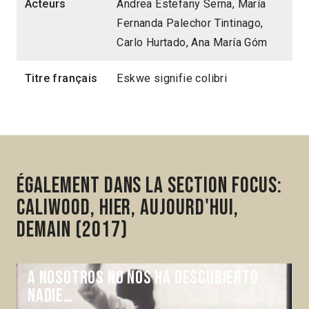
Acteurs
Andrea Estefany Serna, María
Fernanda Palechor Tintinago,
Carlo Hurtado, Ana María Góm
Titre français
Eskwe signifie colibri
Également dans la section Focus:
Caliwood, hier, aujourd'hui,
demain (2017)
A nosotros no nos ha descubierto
nadie…