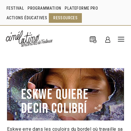
FESTIVAL
PROGRAMMATION
PLATEFORME PRO
ACTIONS ÉDUCATIVES
RESSOURCES
Eskwe quiere
decir colibrí
Eskwe erre dans les couloirs du bordel où travaille sa
Mónica María Mondragón
Colombie
2010