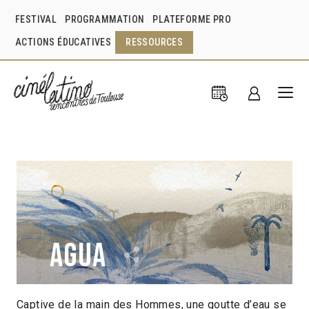
FESTIVAL
PROGRAMMATION
PLATEFORME PRO
ACTIONS ÉDUCATIVES
RESSOURCES
Agua
Captive de la main des Hommes, une goutte d’eau se
Raúl Robín Morales Reyes
Mexique
2022