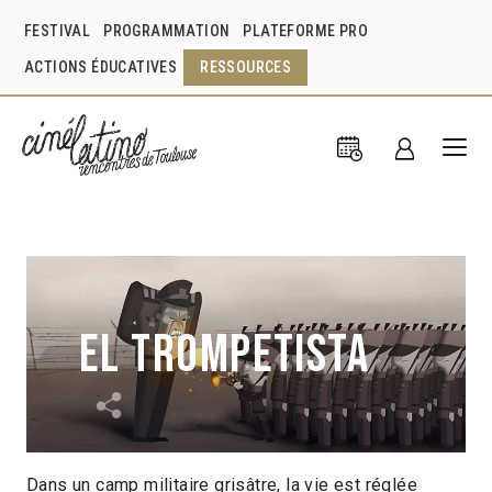
FESTIVAL
PROGRAMMATION
PLATEFORME PRO
ACTIONS ÉDUCATIVES
RESSOURCES
El Trompetista
Dans un camp militaire grisâtre, la vie est réglée
Raúl Robín Morales Reyes
Mexique
2014