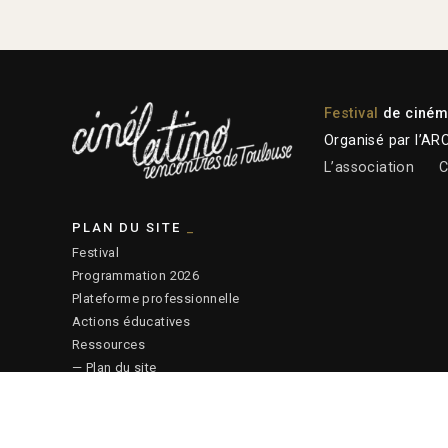
Festival
de cinéma
Organisé par l’AR
L’association
C
PLAN DU SITE
Festival
Programmation 2026
Plateforme professionnelle
Actions éducatives
Ressources
— Plan du site
© 2026 ARCALT – Crédits site :
Etienne Delcambre
– Affiche 