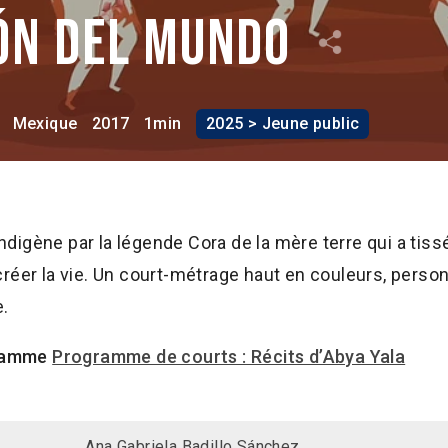
ón del mundo
Mexique
2017
1min
2025 > Jeune public
igène par la légende Cora de la mère terre qui a tiss
réer la vie. Un court-métrage haut en couleurs, perso
e.
gramme
Programme de courts : Récits d’Abya Yala
Ana Gabriela Badillo Sánchez