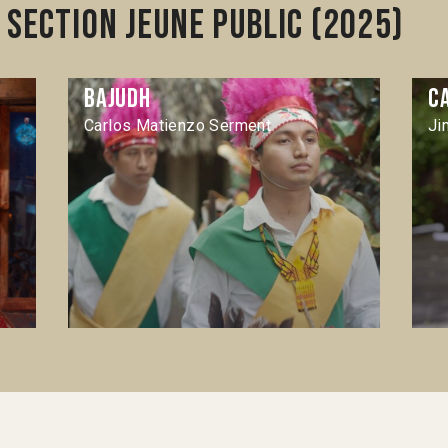
section Jeune public (2025)
Bajudh
C
Carlos Matienzo Serment
Ji