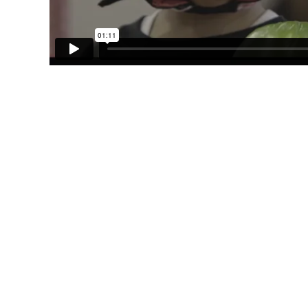
Réalisation
Pays de production
Année de production
Durée
Précédentes éditions