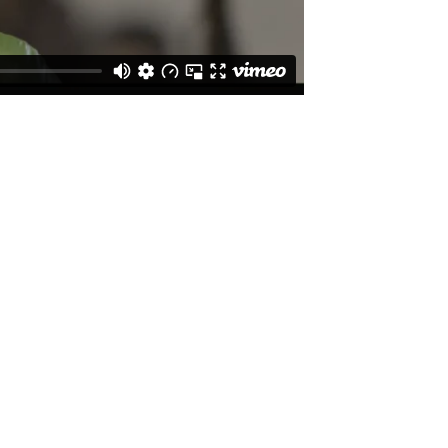
Natalia Bernal
Colombie, Mexique
2020
7min
36es Rencontres de Toulouse
>
Jeune public
33es Rencontres de Toulouse
>
Jeune public