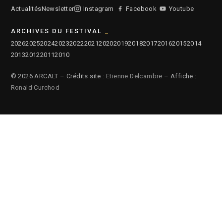
Actualités
Newsletter
Instagram
Facebook
Youtube
ARCHIVES DU FESTIVAL
2026
2025
2024
2023
2022
2021
2020
2019
2018
2017
2016
2015
2014
2013
2012
2011
2010
© 2026 ARCALT – Crédits site :
Etienne Delcambre
– Affiche :
Ronald Curchod