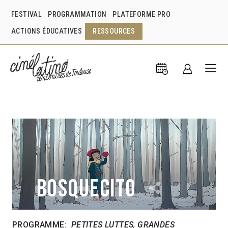
FESTIVAL
PROGRAMMATION
PLATEFORME PRO
ACTIONS ÉDUCATIVES
RESSOURCES
Bosquecito
PROGRAMME:
PETITES LUTTES, GRANDES
Paulina Muratore
Argentine
2020
8min