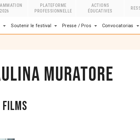
RAMMATION
PLATEFORME
ACTIONS
RES
2026
PROFESSIONNELLE
ÉDUCATIVES
r
Soutenir le festival
Presse / Pros
Convocatorias
aulina Muratore
 films