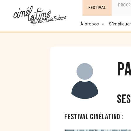
PROG
FESTIVAL
À propos
S’implique
P
Ses
Festival Cinélatino :