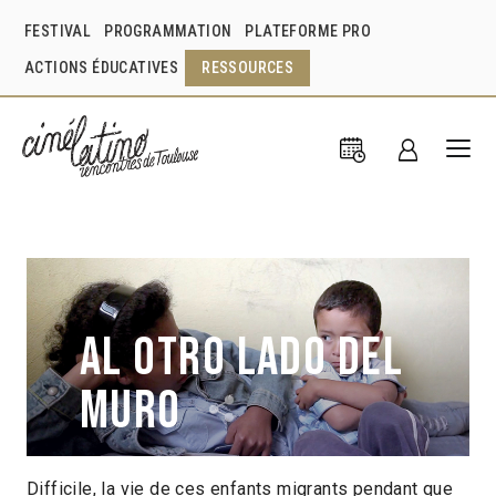
FESTIVAL
PROGRAMMATION
PLATEFORME PRO
ACTIONS ÉDUCATIVES
RESSOURCES
Al otro lado del
muro
Difficile, la vie de ces enfants migrants pendant que
Pau Ortiz
Espagne
2017
1h08