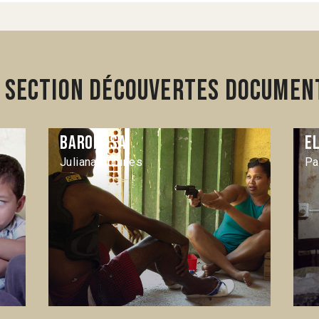
 section Découvertes Document
Baronesa
E
Juliana Antunes
Pa