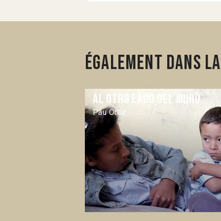
Également dans la
Al otro lado del muro
Pau Ortiz