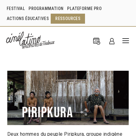
FESTIVAL
PROGRAMMATION
PLATEFORME PRO
ACTIONS ÉDUCATIVES
RESSOURCES
Piripkura
Deux hommes du peuple Piripkura, groupe indigène
Renata Terra
Mariana Oliva
Bruno Jorge