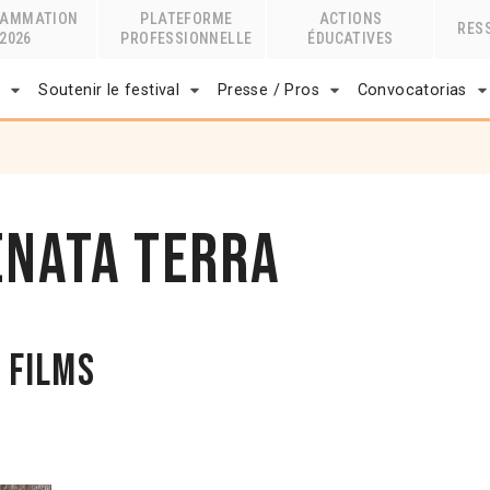
RAMMATION
PLATEFORME
ACTIONS
RES
2026
PROFESSIONNELLE
ÉDUCATIVES
r
Soutenir le festival
Presse / Pros
Convocatorias
enata Terra
 films