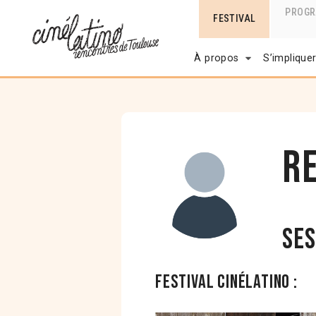
PROG
FESTIVAL
À propos
S’implique
R
Ses
Festival Cinélatino :