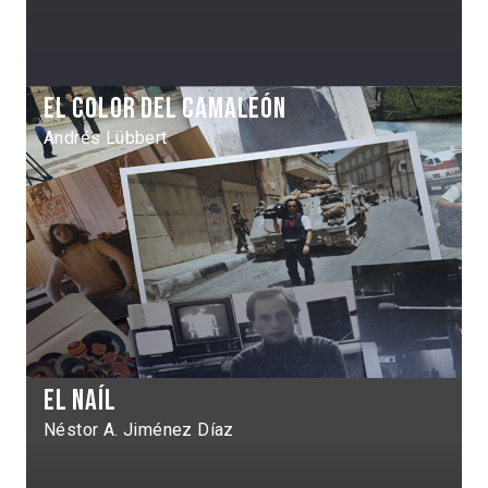
El Color del camaleón
Andrés Lübbert
El Naíl
Néstor A. Jiménez Díaz