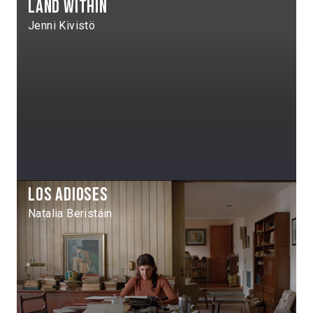
Land Within
Jenni Kivistö
Los Adioses
Natalia Beristáin